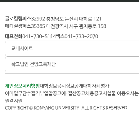
글로컬캠퍼스
건
32992 충청남도 논산시 대학로 121
메디컬캠퍼스
양
35365 대전광역시 서구 관저동로 158
대
대표전화
팩스
041-730-5114
041-733-2070
학
교내사이트
교
학교법인 건양교육재단
개인정보처리방침
대학정보공시
정보공개
대학자체평가
이메일무단수집거부
입찰공고
예·결산공고
채용공고
시설물 이용
오시
원격지원
COPYRIGHT© KONYANG UNIVERSITY.
ALL RIGHTS RESERVED.