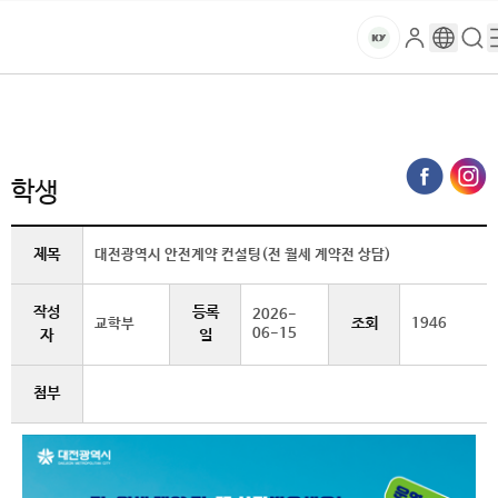
본문 바로가기
대메뉴 바로가기
하위메뉴 바로가기
스
로
구
검
건
마
그
글
색
홈
트
처음으로
글로벌건양·라운지
공지사항
학생 (상세보기)
인
번
페
양
키
역
이
지
대
학생
메
뉴
학
경
제목
대전광역시 안전계약 컨설팅(전 월세 계약전 상담)
로
교
작성
등록
2026-
조회
교학부
1946
06-15
자
일
첨부