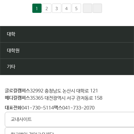
1
2
3
4
5
대학
대학원
기타
글로컬캠퍼스
건
32992 충청남도 논산시 대학로 121
메디컬캠퍼스
양
35365 대전광역시 서구 관저동로 158
대
대표전화
팩스
041-730-5114
041-733-2070
학
교내사이트
교