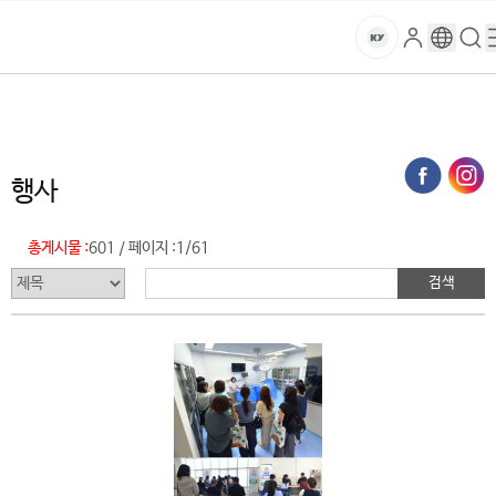
본문 바로가기
대메뉴 바로가기
하위메뉴 바로가기
스
로
구
검
건
마
그
글
색
홈
트
처음으로
글로벌건양·라운지
건양소식
행사 (목록)
인
번
페
양
키
역
이
지
대
행사
메
뉴
학
경
총게시물 :
601
페이지 :
1/61
/
로
교