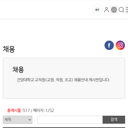
본문 바로가기
대메뉴 바로가기
하위메뉴 바로가기
스
로
구
검
건
마
그
글
색
홈
트
처음으로
글로벌건양·라운지
공지사항
채용 (목록)
인
번
페
양
키
역
이
지
대
채용
메
뉴
학
경
채용
로
교
건양대학교 교직원(교원, 직원, 조교) 채용안내 게시판입니다.
총게시물 :
517
페이지 :
1/52
/