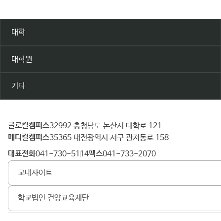
대학
대학원
기타
글로컬캠퍼스
건
32992 충청남도 논산시 대학로 121
메디컬캠퍼스
양
35365 대전광역시 서구 관저동로 158
대
대표전화
팩스
041-730-5114
041-733-2070
학
교내사이트
교
학교법인 건양교육재단