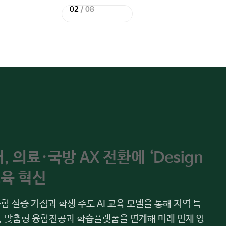
02
/
08
이
다
전
음
슬
슬
라
라
이
이
드
드
 의료·국방 AX 전환에 ‘Design
교육 혁신
합 실증 거점과 학생 주도 AI 교육 모델을 통해 지역 특
며, 맞춤형 융합전공과 학습플랫폼을 연계해 미래 인재 양