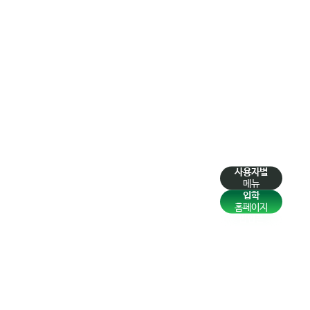
사용자별
메뉴
입학
홈페이지
팝업존