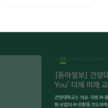
01
02
03
04
05
06
07
08
09
[동아일보] 건양대,
You’ 더해 미래 
건양대학교는 의료·국방 AI 융
화 산업의 AI 전환을 선도하