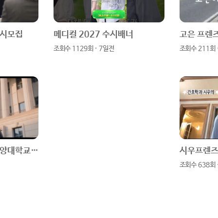
수시모집
메디컬 2027 수시배너
조회수 1129회 · 7일전
조회수 211회 
[취업명문] 2026 건양대학교 홍보영상(30초)
조회수 638회 