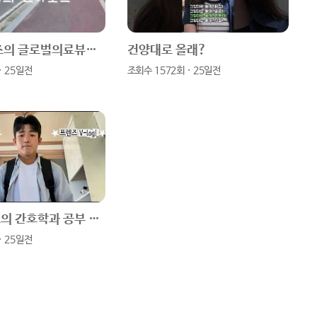
타
브
스
버
고은 프렌즈의 글로벌의료뷰티학전공 소개 브이로그
건양대로 올래?
그
북
블
· 25일전
조회수 1572회 · 25일전
램
로
그
시우프렌즈의 간호학과 공부 브이로그
· 25일전