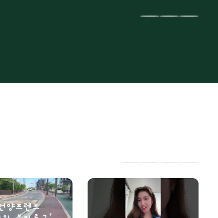
이
다
전
음
슬
슬
라
라
이
이
드
드
인
유
페
네
스
튜
이
이