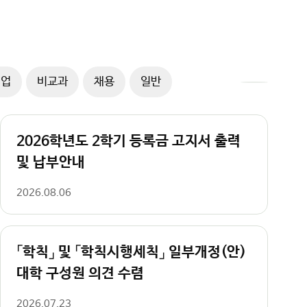
취업
비교과
채용
일반
공
지
사
2026학년도 2학기 등록금 고지서 출력
항
더
및 납부안내
보
기
2026.08.06
「학칙」 및 「학칙시행세칙」 일부개정(안)
대학 구성원 의견 수렴
2026.07.23