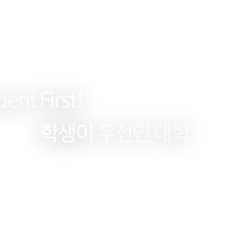
dent
First!
학생이
우선인 대학