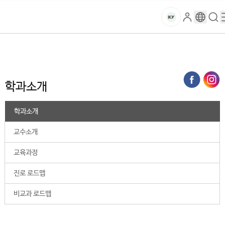
본문 바로가기
대메뉴 바로가기
하위메뉴 바로가기
스
로
구
검
건
마
그
글
색
홈
트
처음으로
대학
사회과학학술원
심리상담치료학과
학과소개
인
번
페
양
키
역
이
지
대
학과소개
메
뉴
학
경
학과소개
로
교
교수소개
교육과정
진로 로드맵
비교과 로드맵