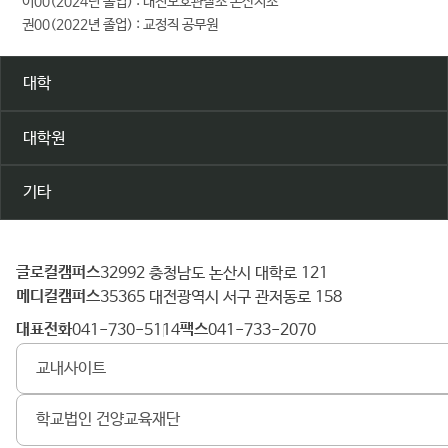
이00(2024년 졸업) : 대전보호관찰소 논산지소
권00(2022년 졸업) : 교정직 공무원
대학
대학원
기타
글로컬캠퍼스
건
32992 충청남도 논산시 대학로 121
메디컬캠퍼스
양
35365 대전광역시 서구 관저동로 158
대
대표전화
팩스
041-730-5114
041-733-2070
학
교내사이트
교
학교법인 건양교육재단