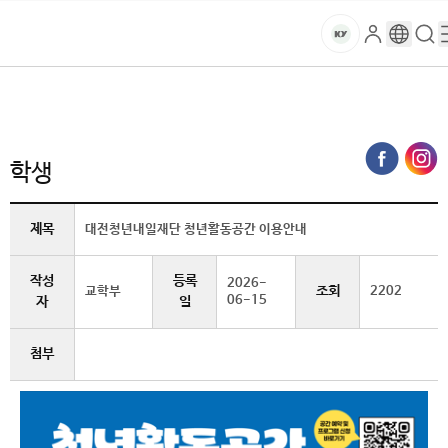
본문 바로가기
대메뉴 바로가기
하위메뉴 바로가기
스
로
구
검
건
마
그
글
색
홈
트
처음으로
글로벌건양·라운지
공지사항
학생 (상세보기)
인
번
페
양
키
역
이
지
대
학생
메
뉴
학
경
제목
대전청년내일재단 청년활동공간 이용안내
로
교
작성
등록
2026-
조회
교학부
2202
06-15
자
일
첨부