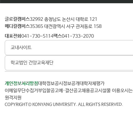
글로컬캠퍼스
건
32992 충청남도 논산시 대학로 121
메디컬캠퍼스
양
35365 대전광역시 서구 관저동로 158
대
대표전화
팩스
041-730-5114
041-733-2070
학
교내사이트
교
학교법인 건양교육재단
개인정보처리방침
대학정보공시
정보공개
대학자체평가
이메일무단수집거부
입찰공고
예·결산공고
채용공고
시설물 이용
오시
원격지원
COPYRIGHT© KONYANG UNIVERSITY.
ALL RIGHTS RESERVED.