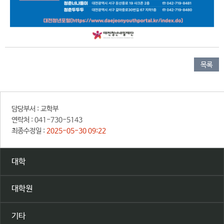
목록
담당부서 :
교학부
연락처 :
041-730-5143
최종수정일 :
2025-05-30 09:22
대학
대학원
기타