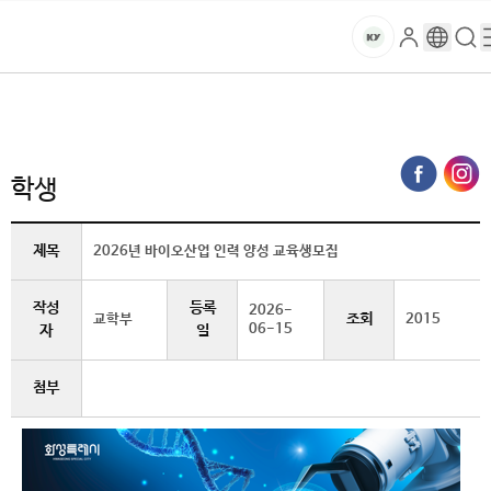
본문 바로가기
대메뉴 바로가기
하위메뉴 바로가기
스
로
구
검
건
마
그
글
색
홈
트
처음으로
글로벌건양·라운지
공지사항
학생 (상세보기)
인
번
페
양
키
역
이
지
대
학생
메
뉴
학
경
제목
2026년 바이오산업 인력 양성 교육생모집
로
교
작성
등록
2026-
조회
교학부
2015
06-15
자
일
첨부