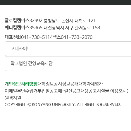
글로컬캠퍼스
건
32992 충청남도 논산시 대학로 121
메디컬캠퍼스
양
35365 대전광역시 서구 관저동로 158
대
대표전화
팩스
041-730-5114
041-733-2070
학
교내사이트
교
학교법인 건양교육재단
개인정보처리방침
대학정보공시
정보공개
대학자체평가
이메일무단수집거부
입찰공고
예·결산공고
채용공고
시설물 이용
오시
원격지원
COPYRIGHT© KONYANG UNIVERSITY.
ALL RIGHTS RESERVED.