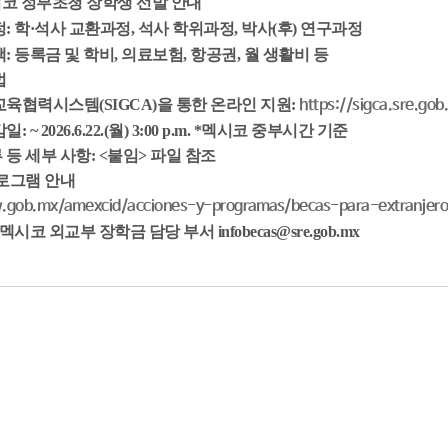
멕시코 정부초청 장학생 선발 안내
정:
학·석사 교환
과정,
석사 학위
과정,
박사(후) 연구
과정
: 등록금 및 학비, 의료보험, 항공권, 월 생활비 등
법
교육협력시스템(SIGCA)을 통한
온라인 지원:
https://sigca.sre.gob
: ~ 2026.6.22.(월) 3:00 p.m.
*멕시코 중부시간 기준
 등 세부 사항: <붙임> 파일 참조
프로그램 안내
gob.mx/amexcid/acciones-y-programas/becas-para-extranjero
멕시코 외교부 장학금 담당 부서 infobecas@sre.gob.mx