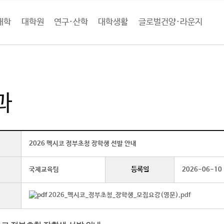
대학
대학원
연구·산학
대학생활
글로벌건양·라운지
로벌건양·라운지
공지사항
비교과 (상세보기)
과
2026 멕시코 정부초청 장학생 선발 안내
등록일
국제교육팀
2026-06-10
2026_멕시코_정부초청_장학생_모집요강(영문).pdf