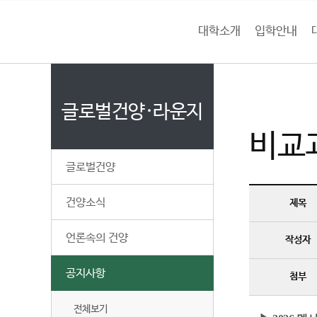
본문 바로가기
대메뉴 바로가기
하위메뉴 바로가기
대학소개
입학안내
건
홈
양
처음으로
글
페
이
글로벌건양·라운지
대
지
비교
메
학
뉴
글로벌건양
경
교
로
건양소식
제목
언론속의 건양
작성자
공지사항
첨부
전체보기