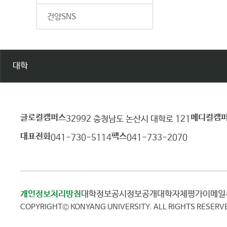
건양SNS
대학
글로컬캠퍼스
메디컬캠
건
32992 충청남도 논산시 대학로 121
양
대표전화
팩스
041-730-5114
041-733-2070
대
학
교
개인정보처리방침
대학정보공시
정보공개
대학자체평가
이메
COPYRIGHT© KONYANG UNIVERSITY.
ALL RIGHTS RESERV