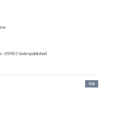
.mx
s-29785?state=published
목록