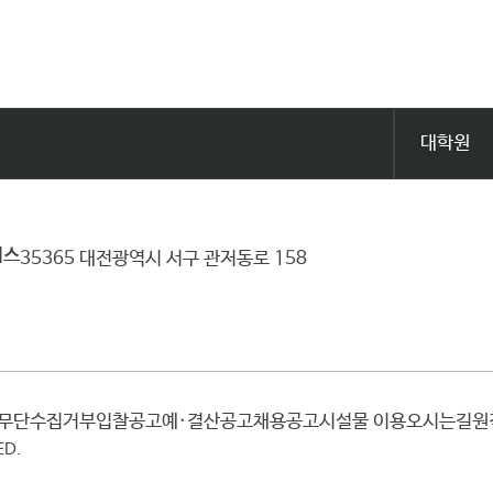
대학원
퍼스
35365 대전광역시 서구 관저동로 158
일무단수집거부
입찰공고
예·결산공고
채용공고
시설물 이용
오시는길
ED.