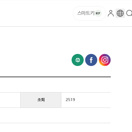
스마트키
로
구
그
글
인
번
역
조회
2519