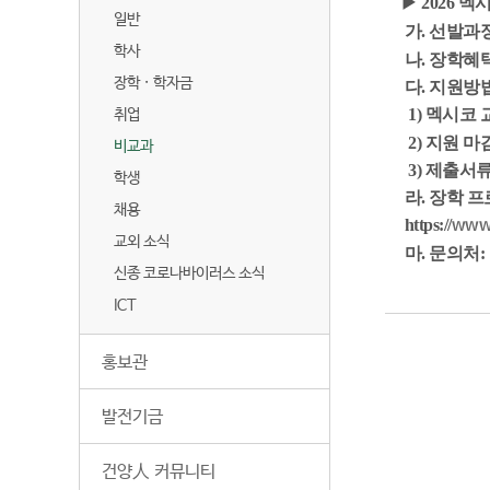
▶ 2026 
일반
가. 선발과
학사
나. 장학혜택
장학 · 학자금
다. 지원방
1) 멕시코 
취업
2) 지원
마감일
비교과
3) 제출서류
학생
라. 장학 
채용
https://
www.
교외 소식
마.
문의처: 
신종 코로나바이러스 소식
ICT
홍보관
발전기금
건양人 커뮤니티