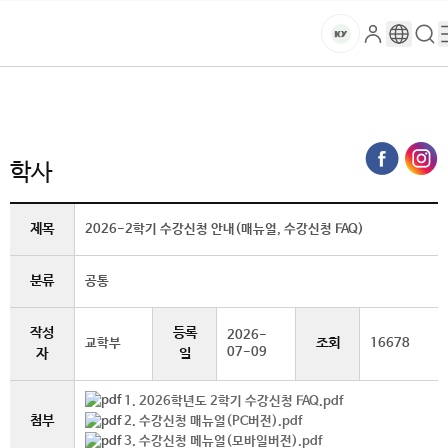
본문 바로가기
대메뉴 바로가기
하위메뉴 바로가기
스
로
구
검
건
마
그
글
색
홈
트
처음으로
글로벌건양·라운지
공지사항
학사 (상세보기)
인
번
페
양
키
역
이
지
대
학사
메
뉴
학
경
제목
2026-2학기 수강신청 안내(매뉴얼, 수강신청 FAQ)
로
교
분류
공통
작성
등록
2026-
조회
교학부
16678
07-09
자
일
1. 2026학년도 2학기 수강신청 FAQ.pdf
첨부
2. 수강신청 매뉴얼(PC버전).pdf
3. 수강신청 메뉴얼(모바일버전).pdf