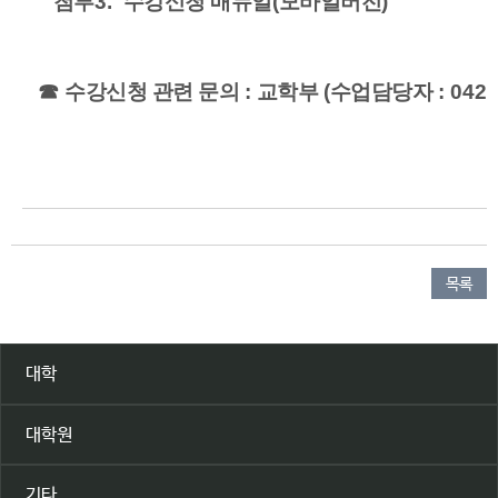
첨부
3.
수강신청 매뉴얼
(
모바일버전
)
☎
수강신청 관련 문의
:
교학부
(
수업담당자
: 042
목록
대학
대학원
기타