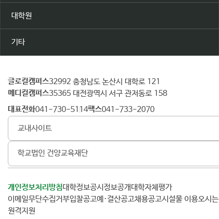
대학원
기타
글로컬캠퍼스
건
32992 충청남도 논산시 대학로 121
메디컬캠퍼스
양
35365 대전광역시 서구 관저동로 158
대
대표전화
팩스
041-730-5114
041-733-2070
학
교내사이트
교
학교법인 건양교육재단
개인정보처리방침
대학정보공시
정보공개
대학자체평가
이메일무단수집거부
입찰공고
예·결산공고
채용공고
시설물 이용
오시
원격지원