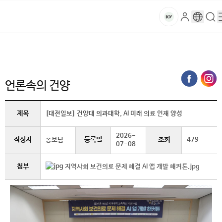
본문 바로가기
대메뉴 바로가기
하위메뉴 바로가기
스
로
구
검
건
마
그
글
색
홈
트
처음으로
글로벌건양·라운지
언론속의 건양 (상세보기)
인
번
페
양
키
역
이
지
대
언론속의 건양
메
뉴
학
경
제목
[대전일보] 건양대 의과대학, AI 미래 의료 인재 양성
로
교
2026-
작성자
등록일
조회
홍보팀
479
07-08
첨부
지역사회 보건의료 문제 해결 AI 앱 개발 해커톤.jpg