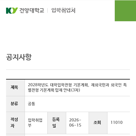
본문 바로가기
대메뉴 바로가기
입학취업처
입학도우미
공지사항
공지사항
2028학년도 대학입학전형 기본계획, 재외국민과 외국인 특
제목
별전형 기본계획 탑재 안내(3차)
분류
공통
작성
등록
입학취업
2026-
조회
11010
부
06-15
자
일