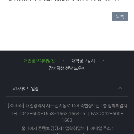
목록
개인정보처리방침
대학정보공시
장애학생 선발 도우미
교내사이트
열림
[35365] 대전광역시 서구 관저동로 158 죽헌정보관 L층 입학취업처
TEL : 042-600-1658~1662,1664~5 ㅣ FAX : 042-600-
1663
홈페이지 콘텐츠 담당자 : 입학취업부 ㅣ 이메일 주소 :