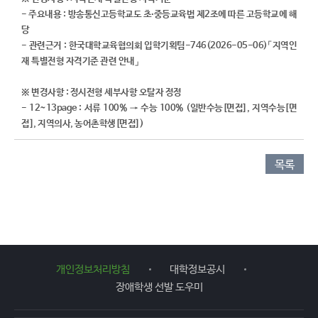
- 주요내용 :
방송통신고등학교도 초∙중등교육법 제2조에 따른 고등학교에 해
당​
- 관련근거 : 한국대학교육협의회 입학기획팀-746(2026-05-06)「지역인
재 특별전형 자격기준 관련 안내」
※ 변경사항 : 정시전형 세부사항 오탈자 정정
- ​12~13page :
서류 100% → 수능 100% (일반수능[면접], 지역수능[면
접], 지역의사, 농어촌학생[면접])
목록
개인정보처리방침
대학정보공시
장애학생 선발 도우미