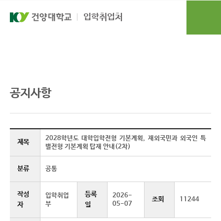
본문 바로가기
대메뉴 바로가기
입학취업처
입학도우미
공지사항
공지사항
2028학년도 대학입학전형 기본계획, 재외국민과 외국인 특
제목
별전형 기본계획 탑재 안내(2차)
분류
공통
작성
등록
입학취업
2026-
조회
11244
부
05-07
자
일