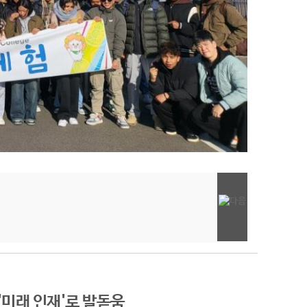
 '미래 인재'로 발돋움