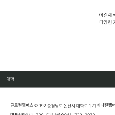
이걸재 국
다양한 
대학
글로컬캠퍼스
메디컬캠
건
32992 충청남도 논산시 대학로 121
양
대표전화
팩스