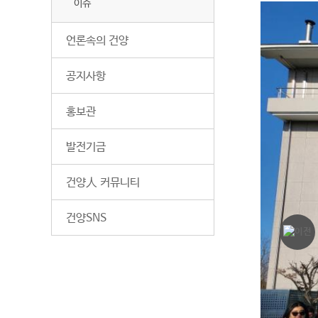
이슈
언론속의 건양
공지사항
홍보관
발전기금
건양人 커뮤니티
건양SNS