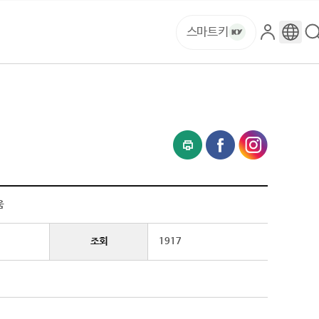
스마트키
로
구
그
글
인
번
역
움
조회
1917