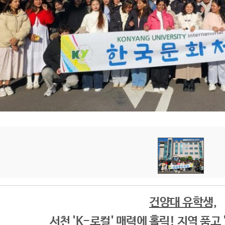
건양대 유학생,
서천 'K-로컬' 매력에 홀릭! 지역 품고