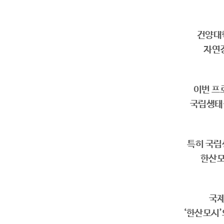
건양대학
자연경
이번 프로
국립생태원
특히 국립
한산모
국제
‘한산모시’