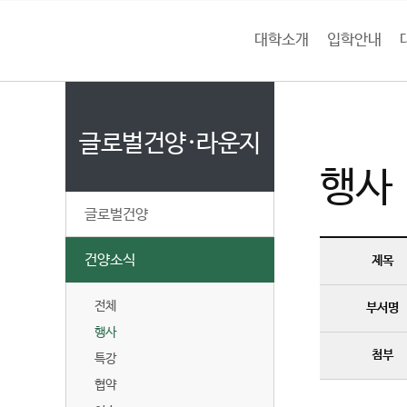
본문 바로가기
대메뉴 바로가기
하위메뉴 바로가기
대학소개
입학안내
건
홈
양
처음으로
글
페
이
글로벌건양·라운지
대
지
행사
메
학
뉴
글로벌건양
경
교
로
건양소식
제목
전체
부서명
행사
첨부
특강
협약