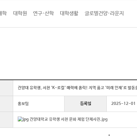
대학
대학원
연구·산학
대학생활
글로벌건양·라운지
로벌건양·라운지
건양소식
행사 (상세보기)
건양대 유학생, 서천 'K-로컬' 매력에 홀릭! 지역 품고 '미래 인재'로 발돋
등록일
홍보팀
2025-12-01
건양대학교 유학생 서천 문화 체험 단체사진.jpg