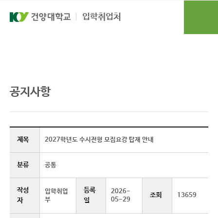
본문 바로가기
대메뉴 바로가기
입학취업처
입학도우미
공지사항
공지사항
제목
2027학년도 수시전형 모집요강 탑재 안내
분류
공통
작성
등록
입학취업
2026-
조회
13659
부
05-29
자
일