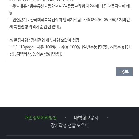
- 주요내용 :
방송통신고등학교도 초∙중등교육법 제2조에 따른 고등학교에 해
당​
- 관련근거 : 한국대학교육협의회 입학기획팀-746(2026-05-06)「지역인
재 특별전형 자격기준 관련 안내」
※ 변경사항 : 정시전형 세부사항 오탈자 정정
- ​12~13page :
서류 100% → 수능 100% (일반수능[면접], 지역수능[면
접], 지역의사, 농어촌학생[면접])
목록
개인정보처리방침
대학정보공시
장애학생 선발 도우미