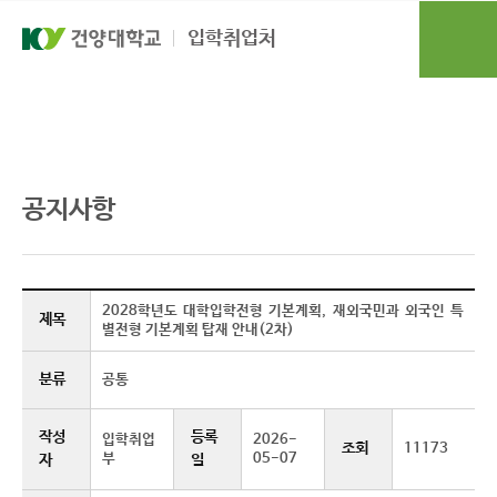
본문 바로가기
대메뉴 바로가기
입학취업처
입학도우미
공지사항
공지사항
2028학년도 대학입학전형 기본계획, 재외국민과 외국인 특
제목
별전형 기본계획 탑재 안내(2차)
분류
공통
작성
등록
입학취업
2026-
조회
11173
부
05-07
자
일